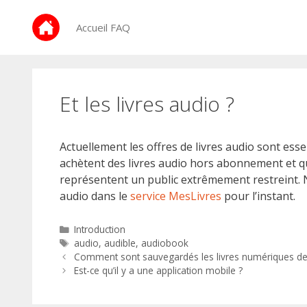
Aller
au
Accueil FAQ
contenu
Et les livres audio ?
Actuellement les offres de livres audio sont ess
achètent des livres audio hors abonnement et q
représentent un public extrêmement restreint. 
audio dans le
service MesLivres
pour l’instant.
Catégories
Introduction
Étiquettes
audio
,
audible
,
audiobook
Navigation
Comment sont sauvegardés les livres numériques de 
des
Est-ce qu’il y a une application mobile ?
articles