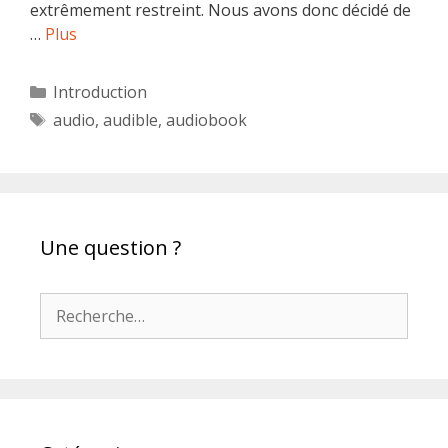
extrêmement restreint. Nous avons donc décidé de
…
Plus
Catégories
Introduction
Étiquettes
audio
,
audible
,
audiobook
Une question ?
Rechercher :